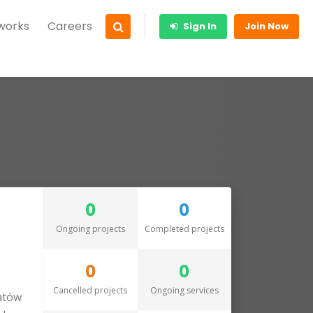
 works
Careers
Sign In
Join Now
0
0
Ongoing projects
Completed projects
0
0
Cancelled projects
Ongoing services
matów