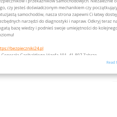
ezpieczników i przekaźników samochodowych. Niezależnie o
ego, czy jesteś doświadczonym mechanikiem czy początkują
tuzjastą samochodów, nasza strona zapewni Ci łatwy dostę
ezbędnych narzędzi do diagnostyki i napraw. Odkryj teraz n
gatą bazę wiedzy i podnieś swoje umiejętności do kolejneg
oziomu!
tps://bezpieczniki24.pl
. Generała Garibaldiego Józefa 101, 41-807 Zabrze
ntakt@bezpieczniki24.pl/ tel – 884555987
Read 