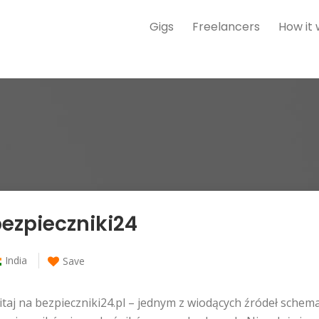
Gigs
Freelancers
How it
ezpieczniki24
India
Save
taj na bezpieczniki24.pl – jednym z wiodących źródeł sche