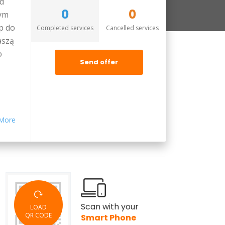
d
0
0
cym
p do
Completed services
Cancelled services
aszą
o
Send offer
More
Scan with your
LOAD
QR CODE
Smart Phone