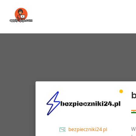
b
Wi
bezpieczniki24 pl