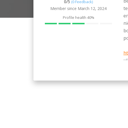
b
0/
5
(0 Feedback)
t
Member since March 12, 2024
en
Profile health
40%
ni
bo
p
ht
ul
ko