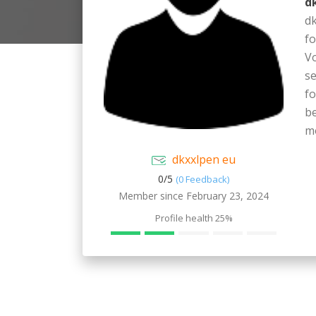
d
dk
fo
Vo
se
f
be
m
dkxxlpen eu
0/
5
(0 Feedback)
Member since February 23, 2024
Profile health
25%