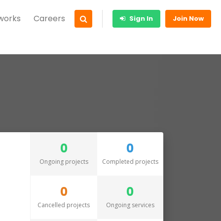
 works
Careers
Sign In
Join Now
0
0
Ongoing projects
Completed projects
0
0
Cancelled projects
Ongoing services