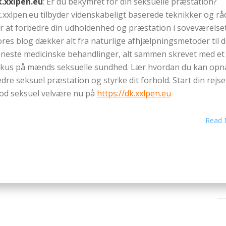
k.xxlpen.eu
: Er du bekymret for din seksuelle præstation?
.xxlpen.eu tilbyder videnskabeligt baserede teknikker og rå
r at forbedre din udholdenhed og præstation i soveværelset
res blog dækker alt fra naturlige afhjælpningsmetoder til 
neste medicinske behandlinger, alt sammen skrevet med et
okus på mænds seksuelle sundhed. Lær hvordan du kan opn
dre seksuel præstation og styrke dit forhold. Start din rejse
od seksuel velvære nu på
https://dk.xxlpen.eu
Read 