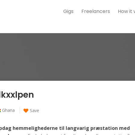
Gigs
Freelancers
How it
dkxxlpen
Ghana
Save
pdag hemmelighederne til langvarig præstation med